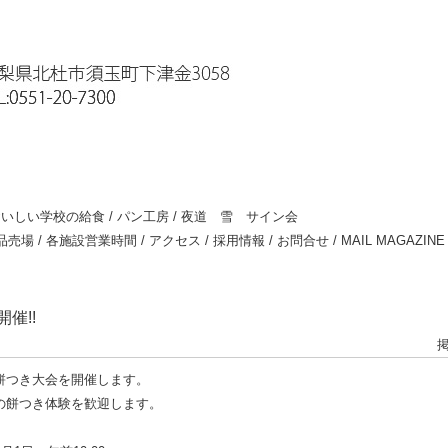
いしい学校の給食
/
パン工房
/
夜道 雪 サイン会
品売場
/
各施設営業時間
/
アクセス
/
採用情報
/
お問合せ
/
MAIL MAGAZINE
催!!
掲
餅つき大会を開催します。
の餅つき体験を歓迎します。