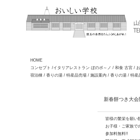
HOME
コンセプト
/
イタリアレストラン ぼのボ～ノ
/
和食 古宮
/
お
宿泊棟
/
香りの湯
/
特産品売場
/
施設案内
/
香りの湯
/
特産
新春餅つき大会開
皆様の繁栄を願い
お子様・ご家族で
参加料無料!!