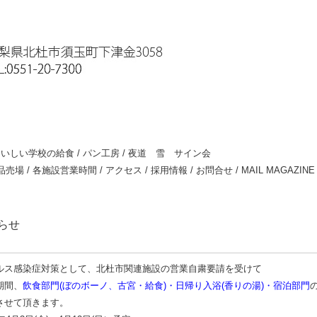
いしい学校の給食
/
パン工房
/
夜道 雪 サイン会
品売場
/
各施設営業時間
/
アクセス
/
採用情報
/
お問合せ
/
MAIL MAGAZINE
らせ
ルス感染症対策として、北杜市関連施設の営業自粛要請を受けて
期間、
飲食部門(ぼのボーノ、古宮・給食)・日帰り入浴(香りの湯)・宿泊部門
させて頂きます。