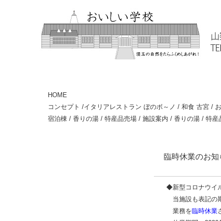
HOME
コンセプト
/
イタリアレストラン ぼのボ～ノ
/
和食 古宮
/
お
宿泊棟
/
香りの湯
/
特産品売場
/
施設案内
/
香りの湯
/
特産
臨時休業のお知
◆新型コロナウイ
当施設も表記の
業務を
臨時休業